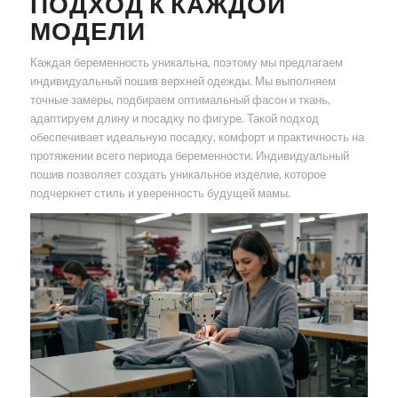
ПОДХОД К КАЖДОЙ
МОДЕЛИ
Каждая беременность уникальна, поэтому мы предлагаем
индивидуальный пошив верхней одежды. Мы выполняем
точные замеры, подбираем оптимальный фасон и ткань,
адаптируем длину и посадку по фигуре. Такой подход
обеспечивает идеальную посадку, комфорт и практичность на
протяжении всего периода беременности. Индивидуальный
пошив позволяет создать уникальное изделие, которое
подчеркнет стиль и уверенность будущей мамы.