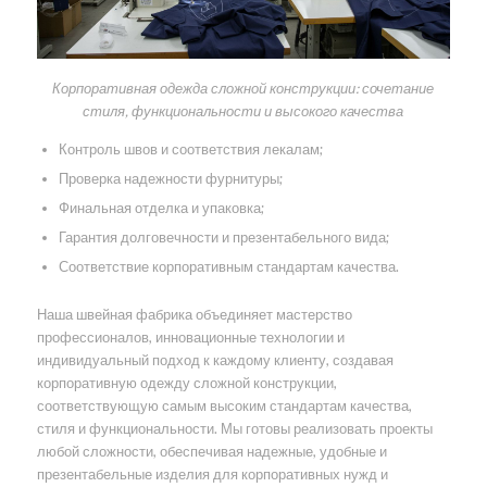
Корпоративная одежда сложной конструкции: сочетание
стиля, функциональности и высокого качества
Контроль швов и соответствия лекалам;
Проверка надежности фурнитуры;
Финальная отделка и упаковка;
Гарантия долговечности и презентабельного вида;
Соответствие корпоративным стандартам качества.
Наша швейная фабрика объединяет мастерство
профессионалов, инновационные технологии и
индивидуальный подход к каждому клиенту, создавая
корпоративную одежду сложной конструкции,
соответствующую самым высоким стандартам качества,
стиля и функциональности. Мы готовы реализовать проекты
любой сложности, обеспечивая надежные, удобные и
презентабельные изделия для корпоративных нужд и