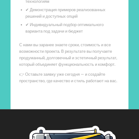
технологиям
✔ Демонстрация примеров реализованных
решений и доступных опций
✔ Индивидуальный подбор оптимального
варианта под задачи и бюджет
С нами вы заранее знаете сроки, стоимость и все
возможности проекта. В результате вы получаете
продуманный, долговечный и эстетичный результат,
который объединяет функциональность и комфорт.
👉 Оставьте заявку уже сегодня — и создайте
пространство, где качество и стиль работают на вас.