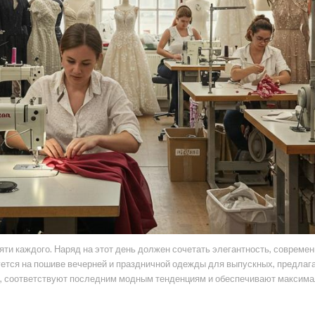
мяти каждого. Наряд на этот день должен сочетать элегантность, совреме
ется на пошиве вечерней и праздничной одежды для выпускных, предлаг
и, соответствуют последним модным тенденциям и обеспечивают максима