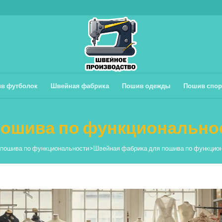
в футболок
Швейная фабрика
Пошив одежды
Пошив спор
ошива по функциональнос
 пошива по функциональности
>
Швейная фабрика для пошива по функцион