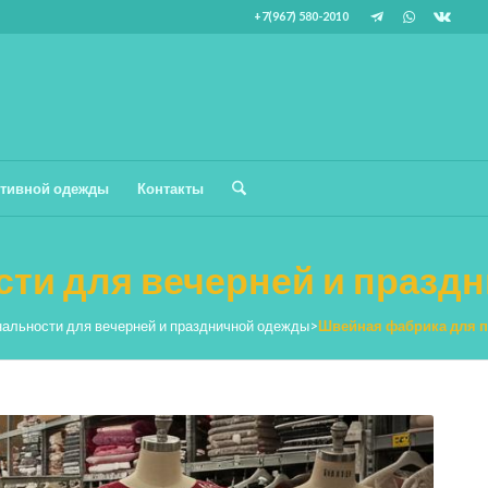
+7(967) 580-2010
тивной одежды
Контакты
ти для вечерней и празд
альности для вечерней и праздничной одежды
>
Швейная фабрика для п