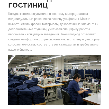
ГОСТИНИЦ
Каждая гостиница уникальна, поэтому мы предлагаем
индивидуальные решения по пошиву униформы. Можно
выбрать стиль, фасон, материалы, декоративные элементы и
дополнительные функции, учитывая специфику работы
персонала и концепцию заведения. Такой подход позволяет
создать комфортную, функциональную и стильную униформу,
которая полностью соответствует стандартам и требованиям
вашего бизнеса.