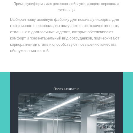
Пример униформы для ресепшн и обслуживающего персонала
гостиницы
Выбирая нашу швейную фабрику для пошива униформы для
гостиничного персонала, вы получаете высококачественные,
стильные и долговечные изделия, которые обеспечивают
комфорт и презентабельный вид сотрудников, подчеркивают
корпоративный стиль и способствуют повышению качества
обслуживания гостей.
Полезные статьи