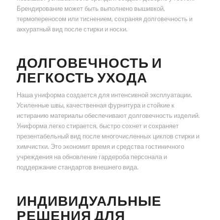
Брендирование может быть выполнено вышивкой,
термопереносом или тиснением, сохраняя долговечность и
аккуратный вид после стирки и носки.
ДОЛГОВЕЧНОСТЬ И
ЛЕГКОСТЬ УХОДА
Наша униформа создается для интенсивной эксплуатации.
Усиленные швы, качественная фурнитура и стойкие к
истиранию материалы обеспечивают долговечность изделий.
Униформа легко стирается, быстро сохнет и сохраняет
презентабельный вид после многочисленных циклов стирки и
химчистки. Это экономит время и средства гостиничного
учреждения на обновление гардероба персонала и
поддержание стандартов внешнего вида.
ИНДИВИДУАЛЬНЫЕ
РЕШЕНИЯ ДЛЯ