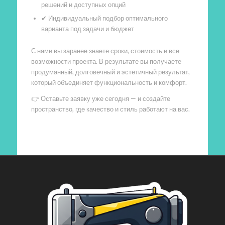
решений и доступных опций
✔ Индивидуальный подбор оптимального
варианта под задачи и бюджет
С нами вы заранее знаете сроки, стоимость и все
возможности проекта. В результате вы получаете
продуманный, долговечный и эстетичный результат,
который объединяет функциональность и комфорт.
👉 Оставьте заявку уже сегодня — и создайте
пространство, где качество и стиль работают на вас.