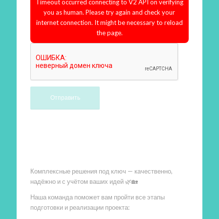
Timeout occurred connecting to V2 API on verifying
you as human. Please try again and check your
internet connection. It might be necessary to reload
the page.
Произведем работы
Комплексные решения под ключ — качественно,
надёжно и с учётом ваших идей 🌿🏡
Наша команда поможет вам пройти все этапы
подготовки и реализации проекта: