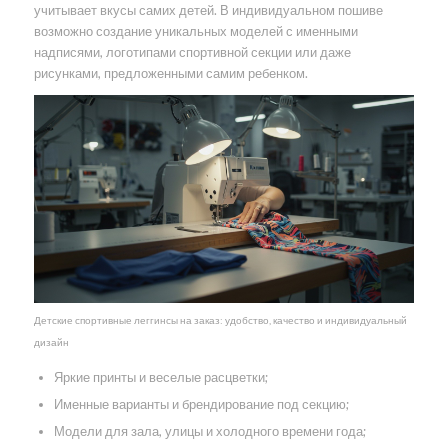
учитывает вкусы самих детей. В индивидуальном пошиве
возможно создание уникальных моделей с именными
надписями, логотипами спортивной секции или даже
рисунками, предложенными самим ребенком.
Детские спортивные леггинсы на заказ: удобство, качество и индивидуальный
дизайн
Яркие принты и веселые расцветки;
Именные варианты и брендирование под секцию;
Модели для зала, улицы и холодного времени года;