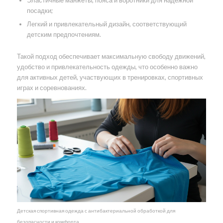
Эластичные манжеты, пояса и воротники для надежной
посадки;
Легкий и привлекательный дизайн, соответствующий
детским предпочтениям.
Такой подход обеспечивает максимальную свободу движений,
удобство и привлекательность одежды, что особенно важно
для активных детей, участвующих в тренировках, спортивных
играх и соревнованиях.
Детская спортивная одежда с антибактериальной обработкой для
безопасности и комфорта