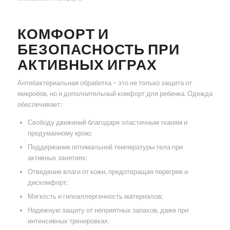
КОМФОРТ И
БЕЗОПАСНОСТЬ ПРИ
АКТИВНЫХ ИГРАХ
Антибактериальная обработка – это не только защита от
микробов, но и дополнительный комфорт для ребенка. Одежда
обеспечивает:
Свободу движений благодаря эластичным тканям и
продуманному крою;
Поддержание оптимальной температуры тела при
активных занятиях;
Отведение влаги от кожи, предотвращая перегрев и
дискомфорт;
Мягкость и гипоаллергенность материалов;
Надежную защиту от неприятных запахов, даже при
интенсивных тренировках.