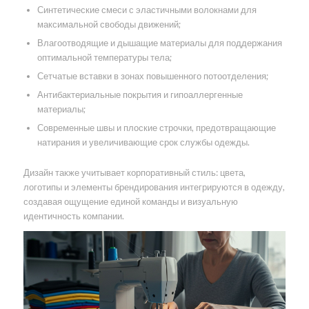
Синтетические смеси с эластичными волокнами для
максимальной свободы движений;
Влагоотводящие и дышащие материалы для поддержания
оптимальной температуры тела;
Сетчатые вставки в зонах повышенного потоотделения;
Антибактериальные покрытия и гипоаллергенные
материалы;
Современные швы и плоские строчки, предотвращающие
натирания и увеличивающие срок службы одежды.
Дизайн также учитывает корпоративный стиль: цвета,
логотипы и элементы брендирования интегрируются в одежду,
создавая ощущение единой команды и визуальную
идентичность компании.