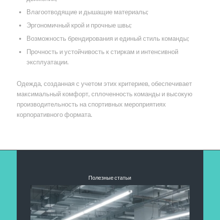
Влагоотводящие и дышащие материалы;
Эргономичный крой и прочные швы;
Возможность брендирования и единый стиль команды;
Прочность и устойчивость к стиркам и интенсивной
эксплуатации.
Одежда, созданная с учетом этих критериев, обеспечивает
максимальный комфорт, сплоченность команды и высокую
производительность на спортивных мероприятиях
корпоративного формата.
Полезные статьи