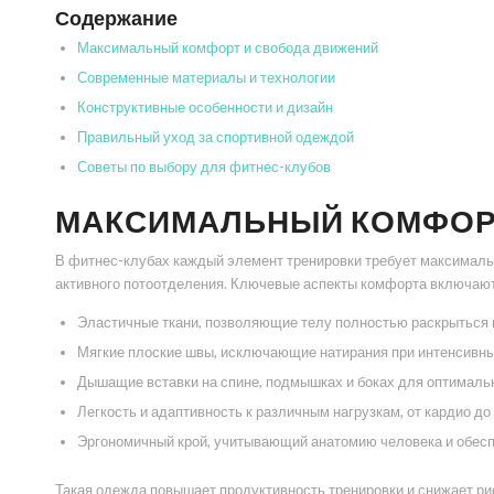
Содержание
Максимальный комфорт и свобода движений
Современные материалы и технологии
Конструктивные особенности и дизайн
Правильный уход за спортивной одеждой
Советы по выбору для фитнес-клубов
МАКСИМАЛЬНЫЙ КОМФОР
В фитнес-клубах каждый элемент тренировки требует максималь
активного потоотделения. Ключевые аспекты комфорта включают
Эластичные ткани, позволяющие телу полностью раскрыться 
Мягкие плоские швы, исключающие натирания при интенсивны
Дышащие вставки на спине, подмышках и боках для оптималь
Легкость и адаптивность к различным нагрузкам, от кардио до
Эргономичный крой, учитывающий анатомию человека и обес
Такая одежда повышает продуктивность тренировки и снижает ри