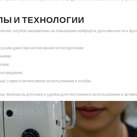
Ы И ТЕХНОЛОГИИ
фитнес-клубов направлены на повышение комфорта, долговечности и фу
сухим даже при интенсивном потоотделении;
ениям;
кожи;
 охлаждения;
е стирки и интенсивное использование в клубах.
а, безопасна для кожи и удобна для постоянного использования в активн