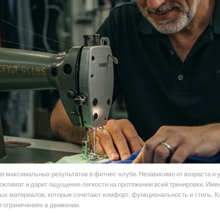
 максимальных результатов в фитнес-клубе. Независимо от возраста и у
роклимат и дарит ощущение легкости на протяжении всей тренировки. Им
х материалов, которые сочетают комфорт, функциональность и стиль. Ко
 ограничениях в движении.