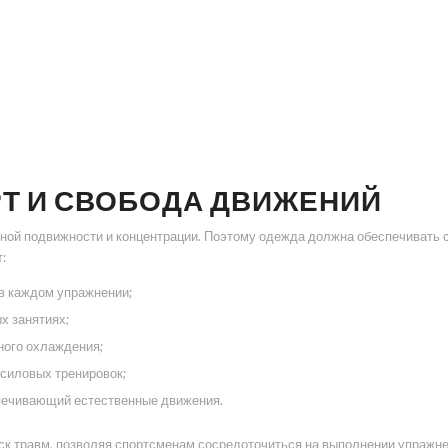
Т И СВОБОДА ДВИЖЕНИЙ
ной подвижности и концентрации. Поэтому одежда должна обеспечивать 
:
в каждом упражнении;
х занятиях;
ного охлаждения;
 силовых тренировок;
печивающий естественные движения.
ск травм, позволяя спортсменам сосредоточиться на выполнении упражне