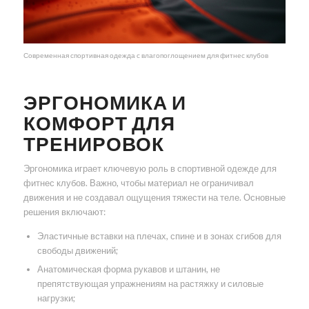
Современная спортивная одежда с влагопоглощением для фитнес клубов
ЭРГОНОМИКА И
КОМФОРТ ДЛЯ
ТРЕНИРОВОК
Эргономика играет ключевую роль в спортивной одежде для
фитнес клубов. Важно, чтобы материал не ограничивал
движения и не создавал ощущения тяжести на теле. Основные
решения включают:
Эластичные вставки на плечах, спине и в зонах сгибов для
свободы движений;
Анатомическая форма рукавов и штанин, не
препятствующая упражнениям на растяжку и силовые
нагрузки;