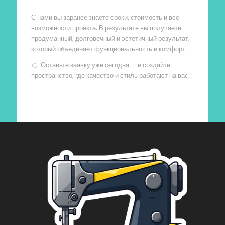
С нами вы заранее знаете сроки, стоимость и все
возможности проекта. В результате вы получаете
продуманный, долговечный и эстетичный результат,
который объединяет функциональность и комфорт.
👉 Оставьте заявку уже сегодня — и создайте
пространство, где качество и стиль работают на вас.