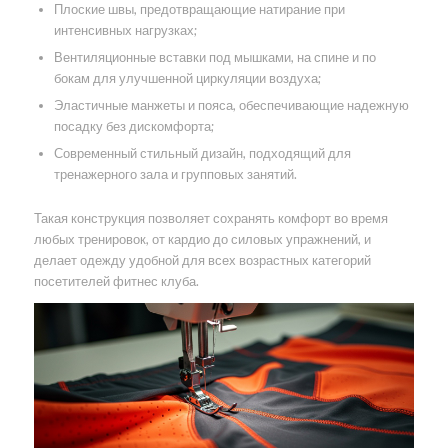
Плоские швы, предотвращающие натирание при
интенсивных нагрузках;
Вентиляционные вставки под мышками, на спине и по
бокам для улучшенной циркуляции воздуха;
Эластичные манжеты и пояса, обеспечивающие надежную
посадку без дискомфорта;
Современный стильный дизайн, подходящий для
тренажерного зала и групповых занятий.
Такая конструкция позволяет сохранять комфорт во время
любых тренировок, от кардио до силовых упражнений, и
делает одежду удобной для всех возрастных категорий
посетителей фитнес клуба.