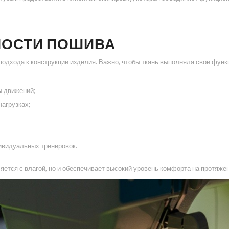
НОСТИ ПОШИВА
одхода к конструкции изделия. Важно, чтобы ткань выполняла свои функ
ы движений;
агрузках;
дивидуальных тренировок.
ется с влагой, но и обеспечивает высокий уровень комфорта на протяжен