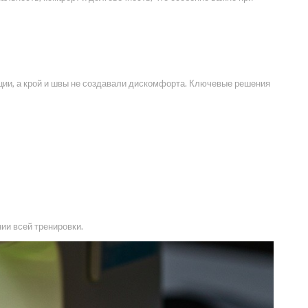
ции, а крой и швы не создавали дискомфорта. Ключевые решения
ии всей тренировки.