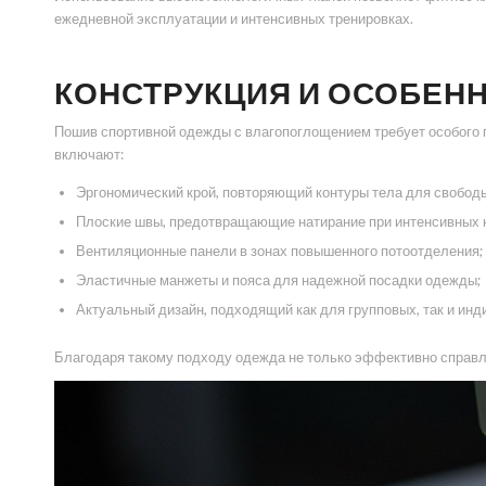
ежедневной эксплуатации и интенсивных тренировках.
КОНСТРУКЦИЯ И ОСОБЕН
Пошив спортивной одежды с влагопоглощением требует особого п
включают:
Эргономический крой, повторяющий контуры тела для свобод
Плоские швы, предотвращающие натирание при интенсивных н
Вентиляционные панели в зонах повышенного потоотделения;
Эластичные манжеты и пояса для надежной посадки одежды;
Актуальный дизайн, подходящий как для групповых, так и ин
Благодаря такому подходу одежда не только эффективно справля