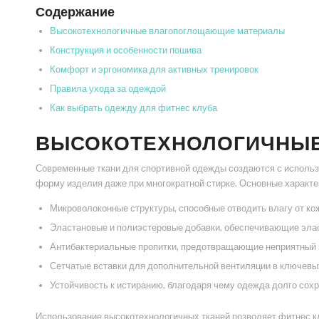
Содержание
Высокотехнологичные влагопоглощающие материалы
Конструкция и особенности пошива
Комфорт и эргономика для активных тренировок
Правила ухода за одеждой
Как выбрать одежду для фитнес клуба
ВЫСОКОТЕХНОЛОГИЧНЫ
Современные ткани для спортивной одежды создаются с использ
форму изделия даже при многократной стирке. Основные характе
Микроволоконные структуры, способные отводить влагу от кож
Эластановые и полиэстеровые добавки, обеспечивающие элас
Антибактериальные пропитки, предотвращающие неприятный з
Сетчатые вставки для дополнительной вентиляции в ключевых
Устойчивость к истиранию, благодаря чему одежда долго сох
Использование высокотехнологичных тканей позволяет фитнес кл