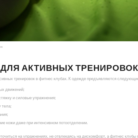
ок
 ДЛЯ АКТИВНЫХ ТРЕНИРОВО
сивных тренировок в фитнес клубах. К одежде предъявляются следующие
ых движений;
стяжку и силовые упражнения;
 тела;
ния;
ие кожи даже при интенсивном потоотделении.
очиться на упражнениях, не отвлекаясь на дискомфорт, а фитнес клубы