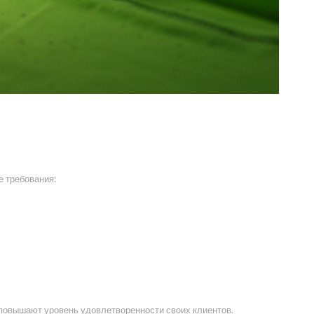
К
 требования:
 повышают уровень удовлетворенности своих клиентов.