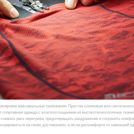
ипировке максимальные требования. Простая хлопковая или синтетическ
т спортивная одежда с влагопоглощением из высокотехнологичных тканей
 снижать риск перегрева, предотвращать раздражение и сохранять комфо
ентрироваться на своих достижениях, а не на дискомфорте от намокшей о