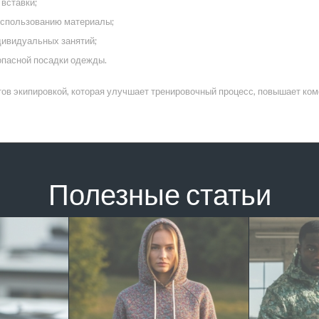
вставки;
 использованию материалы;
дивидуальных занятий;
опасной посадки одежды.
в экипировкой, которая улучшает тренировочный процесс, повышает ком
Полезные статьи