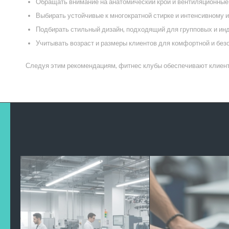
Обращать внимание на анатомический крой и вентиляционные 
Выбирать устойчивые к многократной стирке и интенсивному
Подбирать стильный дизайн, подходящий для групповых и ин
Учитывать возраст и размеры клиентов для комфортной и без
Следуя этим рекомендациям, фитнес клубы обеспечивают клиенто