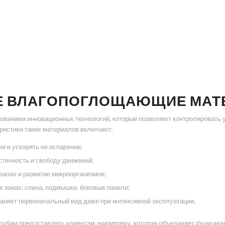
Е ВЛАГОПОГЛОЩАЮЩИЕ МАТ
ованием инновационных технологий, которые позволяют контролировать у
ристики таких материалов включают:
и и ускорять ее испарение;
тичность и свободу движений;
апах и развитие микроорганизмов;
 зонах: спина, подмышки, боковые панели;
раняет первоначальный вид даже при интенсивной эксплуатации.
убам предоставлять клиентам экипировку, которая объединяет функциона