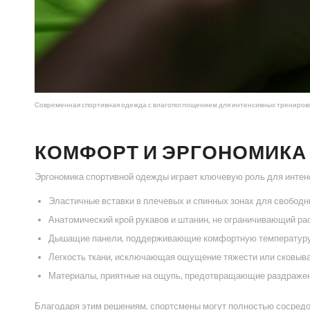
Современная спортивная одежда с влагопоглощением для интенсивных трениров
КОМФОРТ И ЭРГОНОМИКА
Эргономика спортивной одежды играет ключевую роль для интен
Эластичные вставки в плечевых и спинных зонах для свободн
Анатомический крой рукавов и штанин, не ограничивающий ра
Дышащие панели, поддерживающие комфортную температуру
Легкость ткани, исключающая ощущение тяжести или сковыва
Материалы, приятные на ощупь, предотвращающие раздражен
Благодаря этим решениям, спортсмены могут полностью сосредот