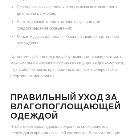
Свободные зоны в плечах и подмышками для полного
диапазона движений;
Анатомическая форма штанин и рукавов для
предотвращения сковывания;
Легкая и дышащая ткань, обеспечивающая постоянное
охлаждение.
Эргономичный подход к дизайну позволяет тренироваться с
максимальной интенсивностью без ощущения дискомфорта,
что особенно важно при продолжительных тренировках и
спортивных марафонах.
ПРАВИЛЬНЫЙ УХОД ЗА
ВЛАГОПОГЛОЩАЮЩЕЙ
ОДЕЖДОЙ
Чтобы спортивная одежда сохраняла свои свойства,
необходимо правильно за ней ухаживать. Влагоотводящие