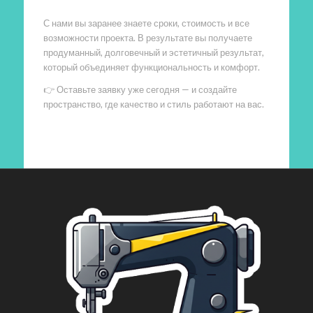
С нами вы заранее знаете сроки, стоимость и все
возможности проекта. В результате вы получаете
продуманный, долговечный и эстетичный результат,
который объединяет функциональность и комфорт.
👉 Оставьте заявку уже сегодня — и создайте
пространство, где качество и стиль работают на вас.