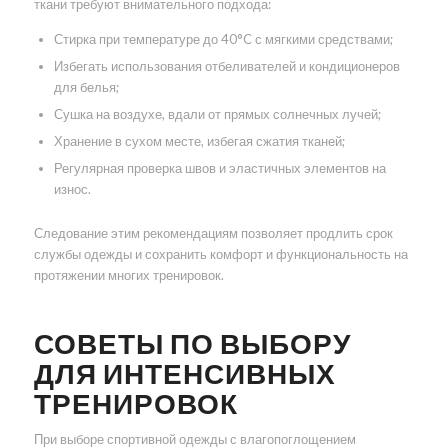
ткани требуют внимательного подхода:
Стирка при температуре до 40°C с мягкими средствами;
Избегать использования отбеливателей и кондиционеров
для белья;
Сушка на воздухе, вдали от прямых солнечных лучей;
Хранение в сухом месте, избегая сжатия тканей;
Регулярная проверка швов и эластичных элементов на
износ.
Следование этим рекомендациям позволяет продлить срок
службы одежды и сохранить комфорт и функциональность на
протяжении многих тренировок.
СОВЕТЫ ПО ВЫБОРУ
ДЛЯ ИНТЕНСИВНЫХ
ТРЕНИРОВОК
При выборе спортивной одежды с влагопоглощением