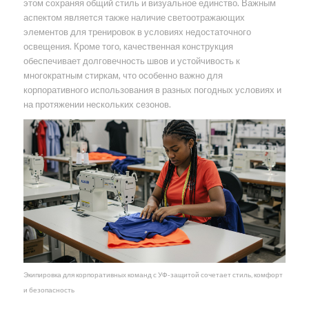
этом сохраняя общий стиль и визуальное единство. Важным
аспектом является также наличие светоотражающих
элементов для тренировок в условиях недостаточного
освещения. Кроме того, качественная конструкция
обеспечивает долговечность швов и устойчивость к
многократным стиркам, что особенно важно для
корпоративного использования в разных погодных условиях и
на протяжении нескольких сезонов.
Экипировка для корпоративных команд с УФ-защитой сочетает стиль, комфорт
и безопасность