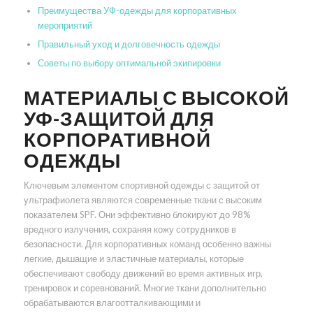
Преимущества УФ-одежды для корпоративных
мероприятий
Правильный уход и долговечность одежды
Советы по выбору оптимальной экипировки
МАТЕРИАЛЫ С ВЫСОКОЙ
УФ-ЗАЩИТОЙ ДЛЯ
КОРПОРАТИВНОЙ
ОДЕЖДЫ
Ключевым элементом спортивной одежды с защитой от
ультрафиолета являются современные ткани с высоким
показателем SPF. Они эффективно блокируют до 98%
вредного излучения, сохраняя кожу сотрудников в
безопасности. Для корпоративных команд особенно важны
легкие, дышащие и эластичные материалы, которые
обеспечивают свободу движений во время активных игр,
тренировок и соревнований. Многие ткани дополнительно
обрабатываются влагоотталкивающими и