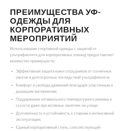
ПРЕИМУЩЕСТВА УФ-
ОДЕЖДЫ ДЛЯ
КОРПОРАТИВНЫХ
МЕРОПРИЯТИЙ
Использование спортивной одежды с защитой от
ультрафиолета для корпоративных команд предоставляет
множество преимуществ:
Эффективная защита кожи сотрудников от солнечных
ожогов и долгосрочных последствий ультрафиолета;
Комфорт и свобода движений благодаря эластичным и
дышащим материалам;
Поддержание оптимального температурного режима и
сухости даже при активных занятиях на улице;
Долговечность и устойчивость к стиркам и интенсивной
эксплуатации;
Единый корпоративный стиль, способствующий