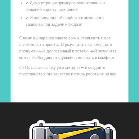
✔ Демонстрация примеров реализованных
решений и доступных опций
✔ Индивидуальный подбор оптимального
варианта под задачи и бюджет
С нами вы заранее знаете сроки, стоимость и все
возможности проекта. В результате вы получаете
продуманный, долговечный и эстетичный результат,
который объединяет функциональность и комфорт.
👉 Оставьте заявку уже сегодня — и создайте
пространство, где качество и стиль работают на вас.