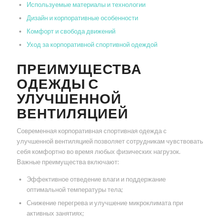
Используемые материалы и технологии
Дизайн и корпоративные особенности
Комфорт и свобода движений
Уход за корпоративной спортивной одеждой
ПРЕИМУЩЕСТВА
ОДЕЖДЫ С
УЛУЧШЕННОЙ
ВЕНТИЛЯЦИЕЙ
Современная корпоративная спортивная одежда с
улучшенной вентиляцией позволяет сотрудникам чувствовать
себя комфортно во время любых физических нагрузок.
Важные преимущества включают:
Эффективное отведение влаги и поддержание
оптимальной температуры тела;
Снижение перегрева и улучшение микроклимата при
активных занятиях;