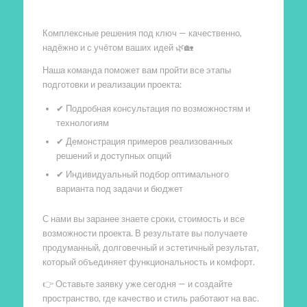
Комплексные решения под ключ — качественно,
надёжно и с учётом ваших идей 🌿🏡
Наша команда поможет вам пройти все этапы
подготовки и реализации проекта:
✔ Подробная консультация по возможностям и
технологиям
✔ Демонстрация примеров реализованных
решений и доступных опций
✔ Индивидуальный подбор оптимального
варианта под задачи и бюджет
С нами вы заранее знаете сроки, стоимость и все
возможности проекта. В результате вы получаете
продуманный, долговечный и эстетичный результат,
который объединяет функциональность и комфорт.
👉 Оставьте заявку уже сегодня — и создайте
пространство, где качество и стиль работают на вас.