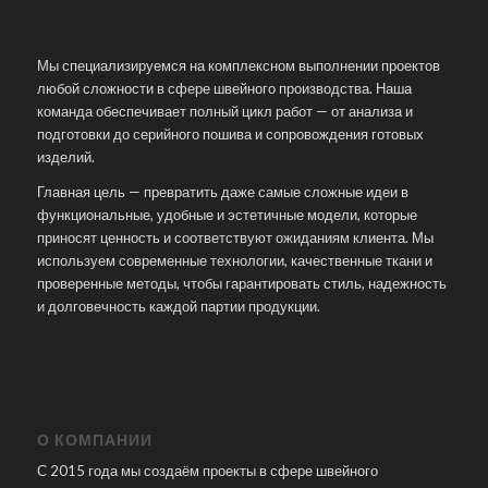
Мы специализируемся на комплексном выполнении проектов
любой сложности в сфере швейного производства. Наша
команда обеспечивает полный цикл работ — от анализа и
подготовки до серийного пошива и сопровождения готовых
изделий.
Главная цель — превратить даже самые сложные идеи в
функциональные, удобные и эстетичные модели, которые
приносят ценность и соответствуют ожиданиям клиента. Мы
используем современные технологии, качественные ткани и
проверенные методы, чтобы гарантировать стиль, надежность
и долговечность каждой партии продукции.
О КОМПАНИИ
С 2015 года мы создаём проекты в сфере швейного