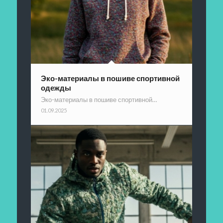
Эко-материалы в пошиве спортивной
одежды
Эко-материалы в пошиве спортивной…
01.09.2025