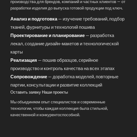
производства для брендов, компаний и частных клиентов — от
разработки изделия до выпуска готовой продукции под ключ.
Анализ и подготовка
— изучение требований, подбор
тканей, фурнитуры и технологий пошива
Проектирование и планирование
— разработка
лекал, создание дизайн-макетов и технологической
карты
Реализация
— пошив образцов, серийное
производство и контроль качества на всех этапах
Сопровождение
— доработка моделей, повторные
партии, консультации и развитие коллекций
Оставить заявку
Наши проекты
Мы объединяем опыт специалистов и современные
технологии, чтобы каждая коллекция была стильной,
качественной и конкурентоспособной.