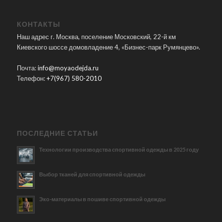
КОНТАКТЫ
Наш адрес г. Москва, поселение Московский, 22-й км
Киевского шоссе домовладение 4, «Бизнес-парк Румянцево».
Почта:
info@moyaodejda.ru
Телефон:
+7(967) 580-2010
ПОСЛЕДНИЕ СТАТЬИ
Технологии производства спортивной одежды в 2025 году
Выбор тканей для спортивной одежды
Эко-материалы в пошиве спортивной одежды