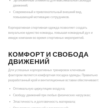
Эргономичные элементы для максимальной свободы
движений;
Современный и привлекательный внешний вид,
повышающий мотивацию сотрудников.
Корпоративная спортивная одежда позволяет создать
визуальное единство команды, повышая командный дух и
имидж компании во время спортивных мероприятий.
КОМФОРТ И СВОБОДА
ДВИЖЕНИЙ
Для успешных корпоративных тренировок ключевым
фактором является комфортная посадка одежды. Правильно
разработанный крой и вентиляционные вставки обеспечивают:
Оптимальную циркуляцию воздуха;
Свободу движений при любых физических нагрузках;
Эластичность и долговечность материала;