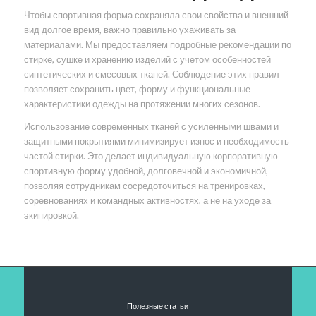
Чтобы спортивная форма сохраняла свои свойства и внешний
вид долгое время, важно правильно ухаживать за
материалами. Мы предоставляем подробные рекомендации по
стирке, сушке и хранению изделий с учетом особенностей
синтетических и смесовых тканей. Соблюдение этих правил
позволяет сохранить цвет, форму и функциональные
характеристики одежды на протяжении многих сезонов.
Использование современных тканей с усиленными швами и
защитными покрытиями минимизирует износ и необходимость
частой стирки. Это делает индивидуальную корпоративную
спортивную форму удобной, долговечной и экономичной,
позволяя сотрудникам сосредоточиться на тренировках,
соревнованиях и командных активностях, а не на уходе за
экипировкой.
Полезные статьи