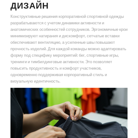
ДИЗАЙН
Конструктивные решения корпоративной спортивной одежды
разрабатываются с учетом динамики активности и
анатомических особенностей сотрудников. Эргономичные крои
минимизируют натирания и дискомфорт, сетчатые вставки
обеспечивают вентиляцию, а усиленные швы повышают
прочность изделий. Для каждой команды можно адаптировать
форму под специфику мероприятий: бег, спортивные игры,
тренинги и тимбилдинговые активности. Это позволяет
повысить продуктивность и комфорт участников,
одновременно поддерживая корпоративный стиль и
визуальную идентичность.