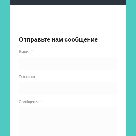
Отправить заявку
Отправьте нам сообщение
Емейл
*
Телефон
*
Сообщение
*