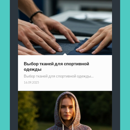
Выбор тканей для спортивной
одежды
Выбор тканей для спортивной одежды…
16.09.2025