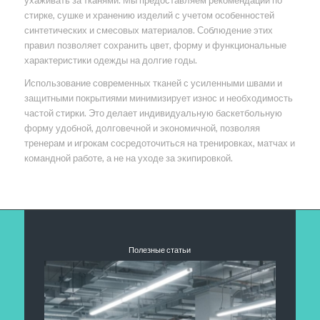
ухаживать за тканями. Мы предоставляем рекомендации по
стирке, сушке и хранению изделий с учетом особенностей
синтетических и смесовых материалов. Соблюдение этих
правил позволяет сохранить цвет, форму и функциональные
характеристики одежды на долгие годы.
Использование современных тканей с усиленными швами и
защитными покрытиями минимизирует износ и необходимость
частой стирки. Это делает индивидуальную баскетбольную
форму удобной, долговечной и экономичной, позволяя
тренерам и игрокам сосредоточиться на тренировках, матчах и
командной работе, а не на уходе за экипировкой.
Полезные статьи