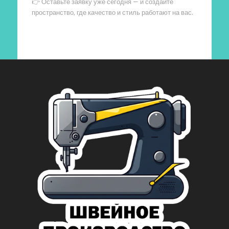
👉 Оставьте заявку уже сегодня — и создайте
пространство, где качество и стиль работают на вас.