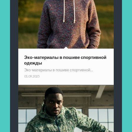
Эко-материалы в пошиве спортивной
одежды
Эко-материалы в пошиве спортивной…
01.09.2025