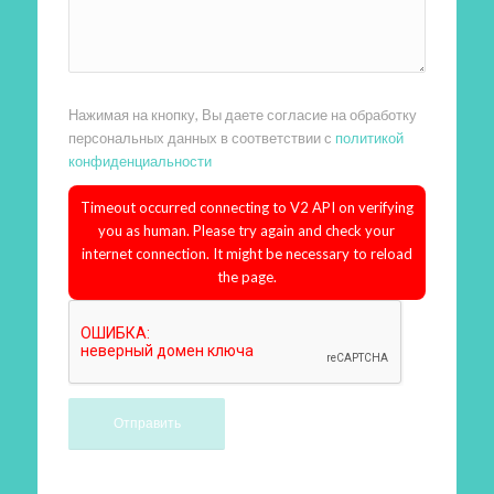
Нажимая на кнопку, Вы даете согласие на обработку
персональных данных в соответствии с
политикой
конфиденциальности
Timeout occurred connecting to V2 API on verifying
you as human. Please try again and check your
internet connection. It might be necessary to reload
the page.