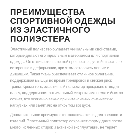
ПРЕИМУЩЕСТВА
СПОРТИВНОЙ ОДЕЖДЫ
ИЗ ЭЛАСТИЧНОГО
ПОЛИЭСТЕРА
Эластичный полиэстер обладает уникальными свойствами,
которые делают его идеальным материалом для спортивной
одежды. Он отличается высокой прочностью, устойчивостью к
истиранию и деформации, при этом оставаясь легким и
дышащим. Такая ткань обеспечивает отличное облегание,
поддерживая мышцы во время тренировок и снижая риск
травм. Кроме того, эластичный полиэстер прекрасно отводит
влагу, поддерживает оптимальный микроклимат тела и быстро
сохнет, что особенно важно при интенсивных физических
нагрузках или занятиях на открытом воздухе.
Дополнительное преимущество заключается в долговечности
изделий. Эластичный полиэстер сохраняет форму даже после
многочисленных стирок и активной эксплуатации, не теряет