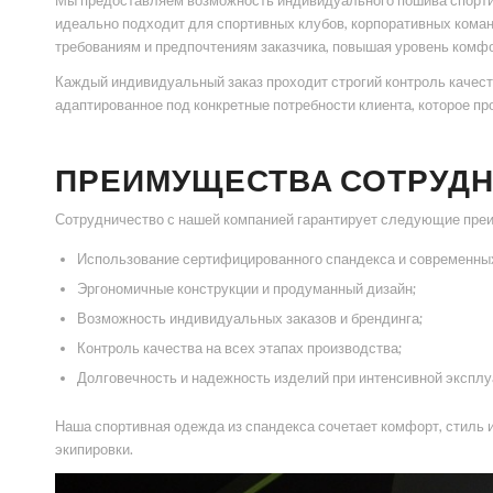
Мы предоставляем возможность индивидуального пошива спортивн
идеально подходит для спортивных клубов, корпоративных кома
требованиям и предпочтениям заказчика, повышая уровень комфо
Каждый индивидуальный заказ проходит строгий контроль качест
адаптированное под конкретные потребности клиента, которое пр
ПРЕИМУЩЕСТВА СОТРУДН
Сотрудничество с нашей компанией гарантирует следующие пре
Использование сертифицированного спандекса и современных
Эргономичные конструкции и продуманный дизайн;
Возможность индивидуальных заказов и брендинга;
Контроль качества на всех этапах производства;
Долговечность и надежность изделий при интенсивной эксплу
Наша спортивная одежда из спандекса сочетает комфорт, стиль и
экипировки.