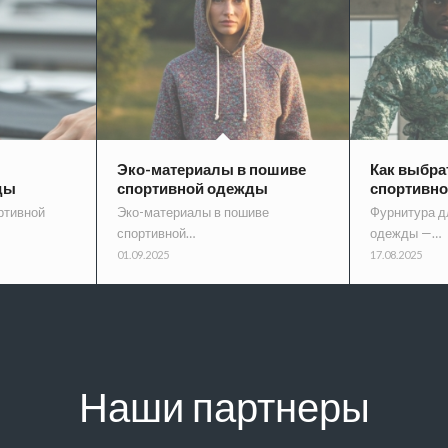
Эко-материалы в пошиве
Как выбра
ды
спортивной одежды
спортивн
ртивной
Эко-материалы в пошиве
Фурнитура д
спортивной…
одежды —…
01.09.2025
17.08.2025
Наши партнеры