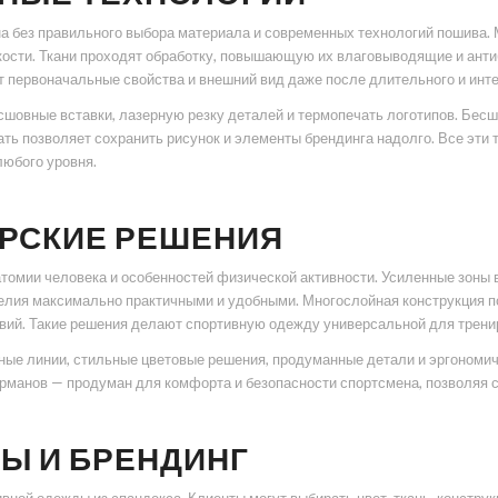
а без правильного выбора материала и современных технологий пошива
кости. Ткани проходят обработку, повышающую их влаговыводящие и анти
т первоначальные свойства и внешний вид даже после длительного и инт
сшовные вставки, лазерную резку деталей и термопечать логотипов. Бесш
чать позволяет сохранить рисунок и элементы брендинга надолго. Все эти
юбого уровня.
ЕРСКИЕ РЕШЕНИЯ
томии человека и особенностей физической активности. Усиленные зоны 
лия максимально практичными и удобными. Многослойная конструкция п
ий. Такие решения делают спортивную одежду универсальной для трениро
атные линии, стильные цветовые решения, продуманные детали и эргоном
арманов — продуман для комфорта и безопасности спортсмена, позволяя с
Ы И БРЕНДИНГ