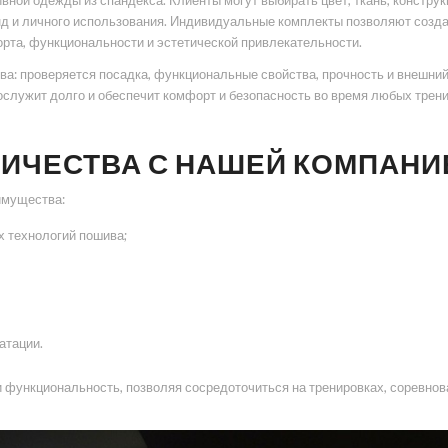
ой одежды из спандекса. Клиенты могут выбирать цвет, ткань, конструк
нд и личного использования. Индивидуальные комплекты позволяют созд
рта, функциональности и эстетической привлекательности.
ва: проверяется посадка, функциональные свойства, прочность и внешний
ослужит долго и обеспечит комфорт и безопасность во время любых трени
ИЧЕСТВА С НАШЕЙ КОМПАНИ
имущества:
 технологий пошива;
атации.
 функциональность, позволяя сосредоточиться на тренировках, соревнова