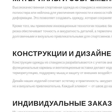
Высококачественная спортивная одежда из спандекса невозможн
полиэстера или нейлона для увеличения прочности и износостой
деформации. Это позволяет создавать одежду, которая сохраняе
Кроме того, мы применяем инновационные технологии пошива: бе
резка обеспечивает точность и аккуратность деталей, а термопе
долговечными и визуально привлекательными для спортсменов л
КОНСТРУКЦИИ И ДИЗАЙН
Конструкции одежды из спандекса разрабатываются с учетом ана
функциональные карманы и вентиляционные вставки делают изде
терморегуляцию, поддержку мышц и защиту от внешних воздейств
Дизайн наших изделий сочетает эстетику и практичность: аккур
но и визуально привлекательна. Каждый элемент — от швов до к
ИНДИВИДУАЛЬНЫЕ ЗАКАЗ