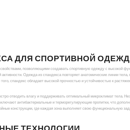
СА ДЛЯ СПОРТИВНОЙ ОДЕЖ
 свойствами, позволяющими создавать спортивную одежду с высокой фу
 активности. Одежда из спандекса повторяет анатомические линии тела,
того, спандекс обладает высокой прочностью и устойчивостью к растяжен
тро отводить влагу и поддерживать оптимальный микроклимат тела. Нез
включают антибактериальные и терморегулирующие пропитки, что дополни
ойные конструкции, где каждая зона выполняет свою функциональную зад
НЫЕ ТЕХНОЛОГИИ