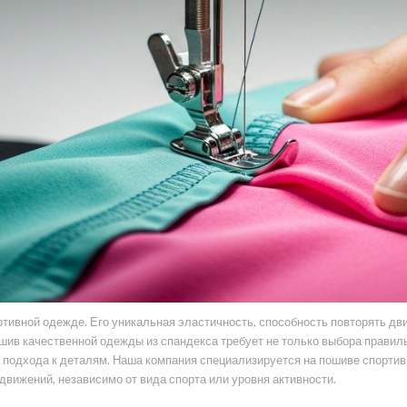
ртивной одежде. Его уникальная эластичность, способность повторять д
ив качественной одежды из спандекса требует не только выбора правильн
подхода к деталям. Наша компания специализируется на пошиве спортивн
вижений, независимо от вида спорта или уровня активности.