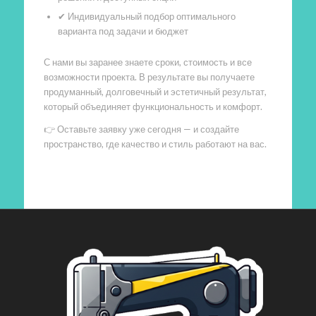
✔ Индивидуальный подбор оптимального
варианта под задачи и бюджет
С нами вы заранее знаете сроки, стоимость и все
возможности проекта. В результате вы получаете
продуманный, долговечный и эстетичный результат,
который объединяет функциональность и комфорт.
👉 Оставьте заявку уже сегодня — и создайте
пространство, где качество и стиль работают на вас.