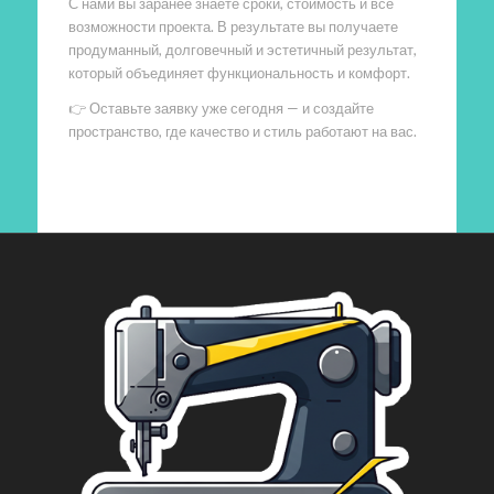
С нами вы заранее знаете сроки, стоимость и все
возможности проекта. В результате вы получаете
продуманный, долговечный и эстетичный результат,
который объединяет функциональность и комфорт.
👉 Оставьте заявку уже сегодня — и создайте
пространство, где качество и стиль работают на вас.