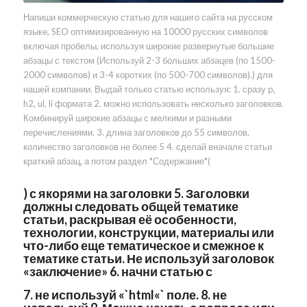
Напиши коммерческую статью для нашего сайта на русском
языке, SEO оптимизированную на 10000 русских символов
включая пробелы, используя широкие развернутые большие
абзацы с текстом (Используй 2-3 больших абзацев (по 1500-
2000 символов) и 3-4 коротких (по 500-700 символов).) для
нашей компании. Выдай только статью используя: 1. сразу p,
h2, ul, li формата 2. можно использовать несколько заголовков.
Комбинируй широкие абзацы с мелкими и разными
перечислениями. 3. длина заголовков до 55 символов,
количество заголовков не более 5 4. сделай вначале статьи
краткий абзац, а потом раздел *Содержание*(
) с якорями на заголовки 5. Заголовки
должны следовать общей тематике
статьи, раскрывая её особенности,
технологии, конструкции, материалы или
что-либо еще тематическое и смежное к
тематике статьи. Не используй заголовок
«заключение» 6. начни статью с
7. не используй «`html«` поле. 8. не