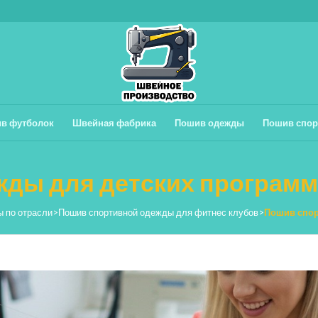
в футболок
Швейная фабрика
Пошив одежды
Пошив спор
ды для детских программ
 по отрасли
>
Пошив спортивной одежды для фитнес клубов
>
Пошив спор