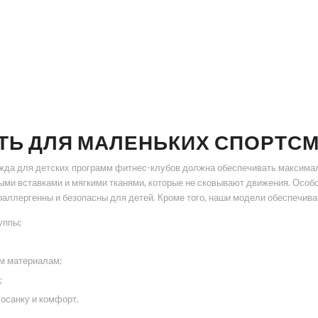
ТЬ ДЛЯ МАЛЕНЬКИХ СПОРТС
жда для детских программ фитнес-клубов должна обеспечивать максимал
ыми вставками и мягкими тканями, которые не сковывают движения. Особ
оаллергенны и безопасны для детей. Кроме того, наши модели обеспечива
уппы;
м материалам;
;
осанку и комфорт.