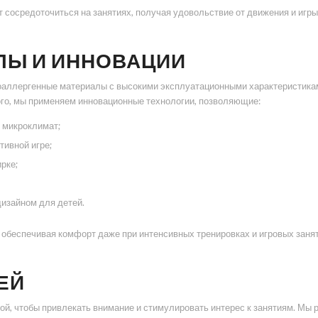
т сосредоточиться на занятиях, получая удовольствие от движения и игры
ЛЫ И ИННОВАЦИИ
оаллергенные материалы с высокими эксплуатационными характеристиками
ого, мы применяем инновационные технологии, позволяющие:
 микроклимат;
тивной игре;
рке;
изайном для детей.
обеспечивая комфорт даже при интенсивных тренировках и игровых занят
ЕЙ
кой, чтобы привлекать внимание и стимулировать интерес к занятиям. М