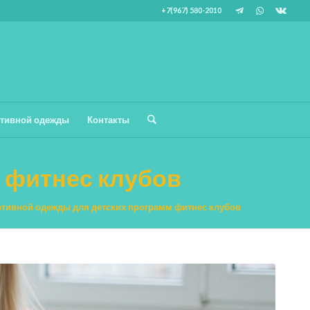
+7(967) 580-2010
тивной одежды
Контакты
 фитнес клубов
тивной одежды для детских программ фитнес клубов