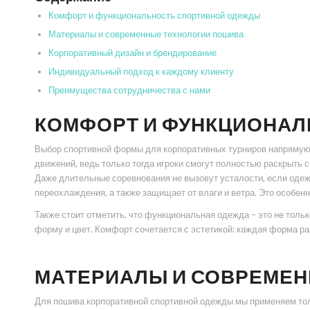
Комфорт и функциональность спортивной одежды
Материалы и современные технологии пошива
Корпоративный дизайн и брендирование
Индивидуальный подход к каждому клиенту
Преимущества сотрудничества с нами
КОМФОРТ И ФУНКЦИОНА
Выбор спортивной формы для корпоративных турниров напрямую 
движений, ведь только тогда игроки смогут полностью раскрыть
Даже длительные соревнования не вызовут усталости, если одеж
переохлаждения, а также защищает от влаги и ветра. Это особен
Также стоит отметить, что функциональная одежда – это не тол
форму и цвет. Комфорт сочетается с эстетикой: каждая форма р
МАТЕРИАЛЫ И СОВРЕМЕН
Для пошива корпоративной спортивной одежды мы применяем толь