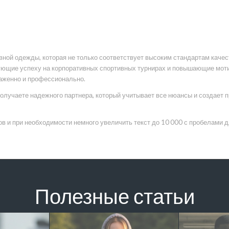
ной одежды, которая не только соответствует высоким стандартам качес
ующие успеху на корпоративных спортивных турнирах и повышающие моти
аженно и профессионально.
получаете надежного партнера, который учитывает все нюансы и создает
ов и при необходимости немного увеличить текст до 10 000 с пробелами д
Полезные статьи