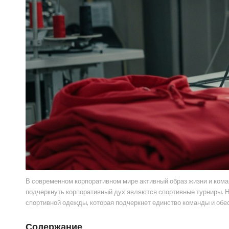
В современном корпоративном мире активный образ жизни и кома
подчеркнуть корпоративный дух являются спортивные турниры. Н
спортивной одежды, которая подчеркнет единство команды и обе
Содержание