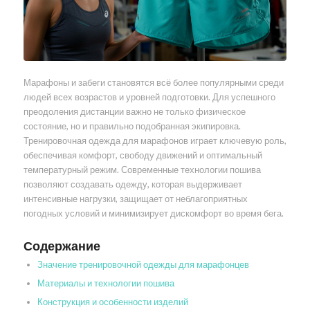
Марафоны и забеги становятся всё более популярными среди
людей всех возрастов и уровней подготовки. Для успешного
преодоления дистанции важно не только физическое
состояние, но и правильно подобранная экипировка.
Тренировочная одежда для марафонов играет ключевую роль,
обеспечивая комфорт, свободу движений и оптимальный
температурный режим. Современные технологии пошива
позволяют создавать одежду, которая выдерживает
интенсивные нагрузки, защищает от неблагоприятных
погодных условий и минимизирует дискомфорт во время бега.
Содержание
Значение тренировочной одежды для марафонцев
Материалы и технологии пошива
Конструкция и особенности изделий