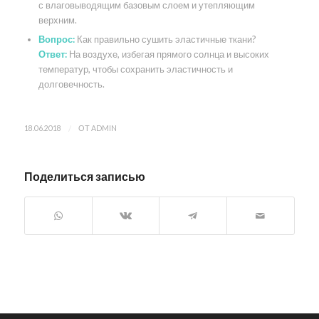
с влаговыводящим базовым слоем и утепляющим
верхним.
Вопрос:
Как правильно сушить эластичные ткани?
Ответ:
На воздухе, избегая прямого солнца и высоких
температур, чтобы сохранить эластичность и
долговечность.
/
18.06.2018
ОТ
ADMIN
Поделиться записью